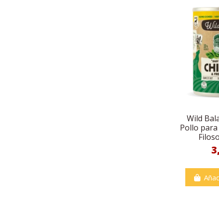
Wild Bal
Pollo para
Filos
3
Añad