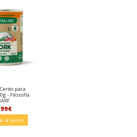
 Cerdo para
0g - Filosofía
BARF
,99€
ir al carrito