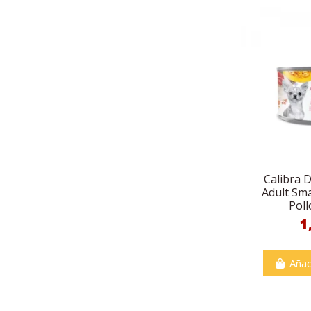
Calibra 
Adult Sma
Poll
1
Añad