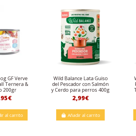
Dog GF Verve
Wild Balance Lata Guiso
ll Ternera &
del Pescador con Salmón
o 200gr
y Cerdo para perros 400g
,95€
2,99€
ir al carrito
Añadir al carrito