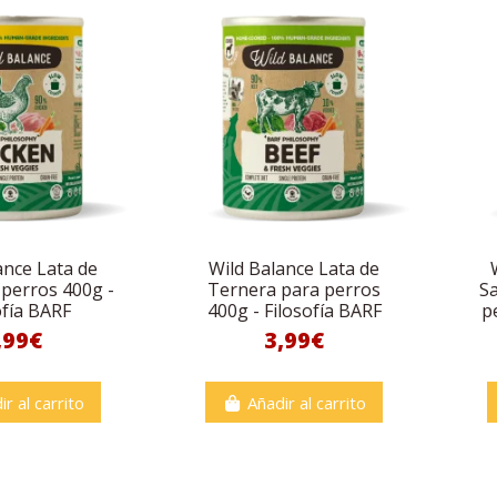
ance Lata de
Wild Balance Lata de
 perros 400g -
Ternera para perros
S
ofía BARF
400g - Filosofía BARF
p
,99€
3,99€
ir al carrito
Añadir al carrito