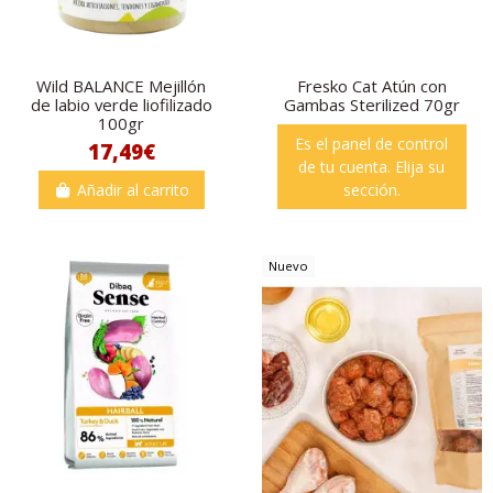
Wild BALANCE Mejillón
Fresko Cat Atún con
de labio verde liofilizado
Gambas Sterilized 70gr
100gr
Es el panel de control
17,49€
de tu cuenta. Elija su
Añadir al carrito
sección.
Nuevo