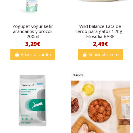
Yogupet yogur kéfir
Wild balance Lata de
arándanos y brocoli
cerdo para gatos 120g -
200ml
Filosofía BARF
3,29€
2,49€
Añadir al carrito
Añadir al carrito
Nuevo