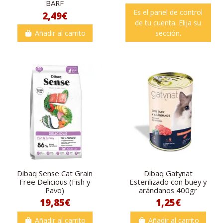
BARF
Es el panel de control
2,49€
de tu cuenta. Elija su
Añadir al carrito
sección.
Dibaq Sense Cat Grain
Dibaq Gatynat
Free Delicious (Fish y
Esterilizado con buey y
Pavo)
arándanos 400gr
19,85€
1,25€
Añadir al carrito
Añadir al carrito