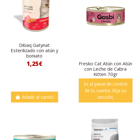
Dibaq Gatynat
Esterilizado con atún y
boniato
1,25€
Fresko Cat Atún con Atún
con Leche de Cabra
Kitten 70gr
Es el panel de control
de tu cuenta. Elija su
Añadir al carrito
sección.