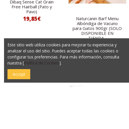
Dibaq Sense Cat Grain
Free Hairball (Pato y
Pavo)
19,85€
Naturcanin Barf Menu
Albóndiga de Vacuno
para Gatos 900gr (SOLO
DISPONIBLE EN
TIENDA...
8,45€
Este sitio web utiliza cookies para mejorar tu experiencia y
analizar el uso del sitio. Puedes aceptar todas las cookies o
Es el panel de control
configurar tus preferencias. Para más información, consulta
de tu cuenta. Elija su
nuestra [
Política de Cookies
].
Añadir al carrito
sección.
Accept
Nuevo