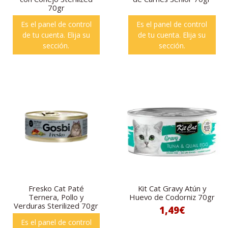
70gr
Es el panel de control
Es el panel de control
de tu cuenta. Elija su
de tu cuenta. Elija su
sección.
sección.
Fresko Cat Paté
Kit Cat Gravy Atún y
Ternera, Pollo y
Huevo de Codorniz 70gr
Verduras Sterilized 70gr
1,49€
Es el panel de control