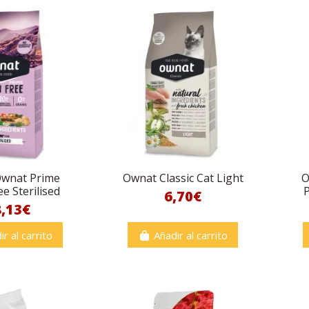
Ownat Prime
Ownat Classic Cat Light
O
ee Sterilised
P
6,70€
8,13€
ir al carrito
Añadir al carrito