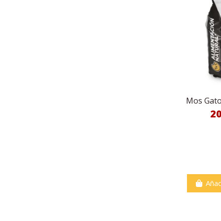
Mos Gato 
2
Añad