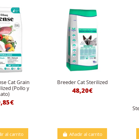
se Cat Grain
Breeder Cat Sterilized
lized (Pollo y
48,20€
ato)
9,85€
St
ir al carrito
Añadir al carrito