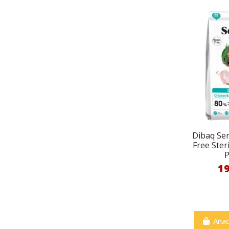
Dibaq Sen
Free Steri
P
1
Añad