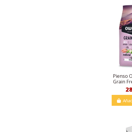
Pienso 
Grain Fr
2
Añad