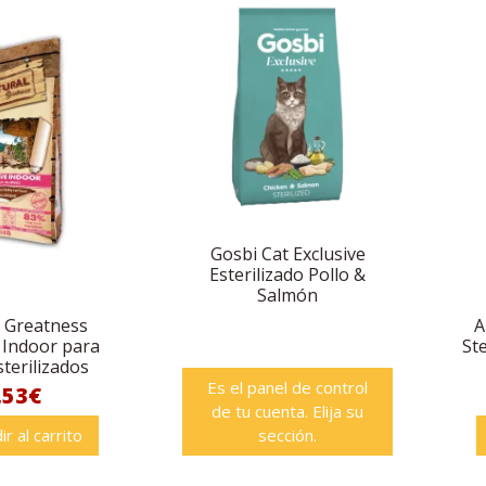
Gosbi Cat Exclusive
Esterilizado Pollo &
Salmón
 Greatness
A
 Indoor para
Ste
terilizados
Es el panel de control
,53€
de tu cuenta. Elija su
ir al carrito
sección.