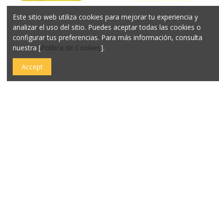
Este sitio web utiliza cookies para mejorar tu experiencia y
Churu dashi delight silky
Churu dashi delight silky
analizar el uso del sitio. Puedes aceptar todas las cookies o
broth pollo 40gr
broth pollo atún 40gr
configurar tus preferencias. Para más información, consulta
1,39€
1,49€
nuestra [
Política de Cookies
].
Añadir al carrito
Añadir al carrito
Accept