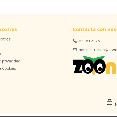
osotros
Contacta con nos
sotros
633812125
administracion@zoon
l
e privacidad
de Cookies