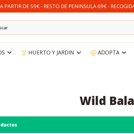
 PARTIR DE 59€ - RESTO DE PENINSULA 69€ - RECOGID
OS
HUERTO Y JARDIN
ADOPTA
Wild Bal
oductos