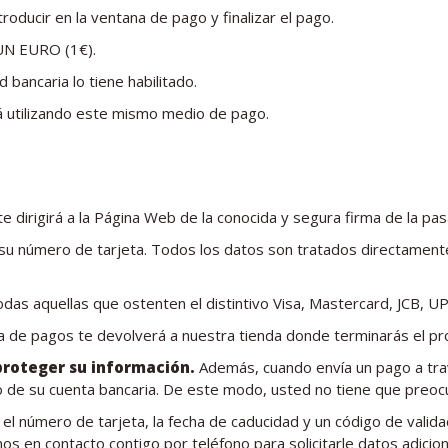
oducir en la ventana de pago y finalizar el pago.
r UN EURO (1€).
 bancaria lo tiene habilitado.
rá utilizando este mismo medio de pago.
 dirigirá a la Página Web de la conocida y segura firma de la pas
 su número de tarjeta. Todos los datos son tratados directamente
das aquellas que ostenten el distintivo Visa, Mastercard, JCB, UP
ela de pagos te devolverá a nuestra tienda donde terminarás el pr
proteger su información.
Además, cuando envía un pago a trav
 o de su cuenta bancaria. De este modo, usted no tiene que preo
 el número de tarjeta, la fecha de caducidad y un código de valida
 en contacto contigo por teléfono para solicitarle datos adiciona