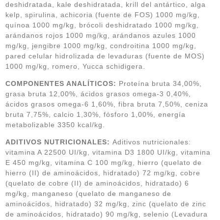
deshidratada, kale deshidratada, krill del antártico, alga
kelp, spirulina, achicoria (fuente de FOS) 1000 mg/kg,
quínoa 1000 mg/kg, brócoli deshidratado 1000 mg/kg,
arándanos rojos 1000 mg/kg, arándanos azules 1000
mg/kg, jengibre 1000 mg/kg, condroitina 1000 mg/kg,
pared celular hidrolizada de levaduras (fuente de MOS)
1000 mg/kg, romero, Yucca schidigera.
COMPONENTES ANALÍTICOS:
Proteína bruta 34,00%,
grasa bruta 12,00%, ácidos grasos omega-3 0,40%,
ácidos grasos omega-6 1,60%, fibra bruta 7,50%, ceniza
bruta 7,75%, calcio 1,30%, fósforo 1,00%, energía
metabolizable 3350 kcal/kg.
ADITIVOS NUTRICIONALES:
Aditivos nutricionales:
vitamina A 22500 UI/kg, vitamina D3 1800 UI/kg, vitamina
E 450 mg/kg, vitamina C 100 mg/kg, hierro (quelato de
hierro (II) de aminoácidos, hidratado) 72 mg/kg, cobre
(quelato de cobre (II) de aminoácidos, hidratado) 6
mg/kg, manganeso (quelato de manganeso de
aminoácidos, hidratado) 32 mg/kg, zinc (quelato de zinc
de aminoácidos, hidratado) 90 mg/kg, selenio (Levadura