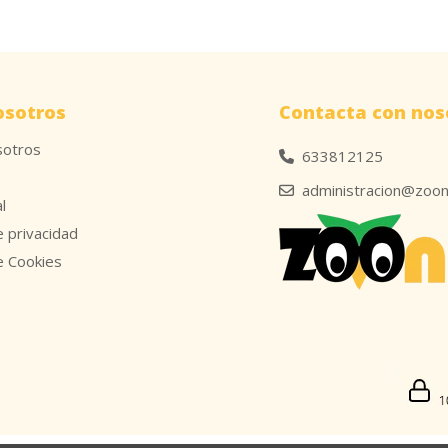
osotros
Contacta con nos
sotros
633812125
administracion@zoon
l
e privacidad
de Cookies