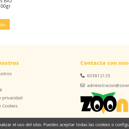
s BIO
100gr
ito
osotros
Contacta con nos
sotros
633812125
administracion@zoon
l
e privacidad
de Cookies
nalizar el uso del sitio. Puedes aceptar todas las cookies o confi