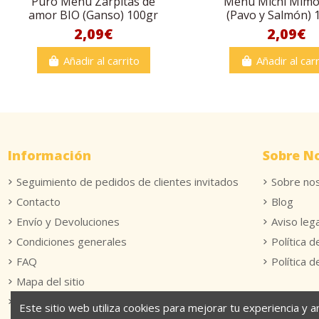
Puro Menú Zarpitas de
Menú Michi Mimo
amor BIO (Ganso) 100gr
(Pavo y Salmón) 
2,09€
2,09€
Añadir al carrito
Añadir al carr
Información
Sobre N
Seguimiento de pedidos de clientes invitados
Sobre no
Contacto
Blog
Envío y Devoluciones
Aviso lega
Condiciones generales
Política d
FAQ
Política 
Mapa del sitio
Formulario Devoluciones
Este sitio web utiliza cookies para mejorar tu experiencia y a