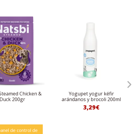
Steamed Chicken &
Yogupet yogur kéfir
Duck 200gr
arándanos y brocoli 200ml
3,29€
panel de control de