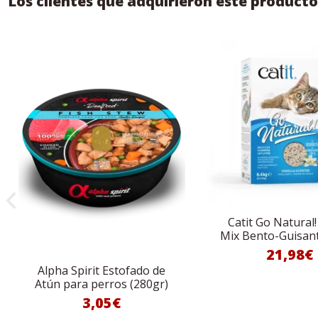
Los clientes que adquirieron este produc
Catit Go Natural
Mix Bento-Guisan
21,98€
Alpha Spirit Estofado de
Atún para perros (280gr)
3,05€