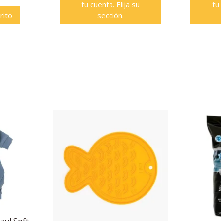
tu cuenta. Elija su
tu
rito
sección.
zul Soft