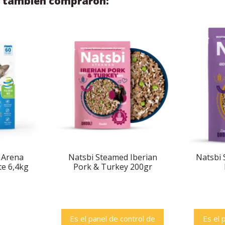
to también compraron:
! Arena
Natsbi Steamed Iberian
Natsbi 
te 6,4kg
Pork & Turkey 200gr
Es el panel de control de
Es el 