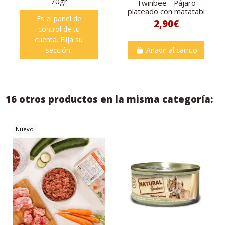
70gr
Twinbee - Pájaro
plateado con matatabi
Es el panel de
2,90€
control de tu
cuenta. Elija su
sección.
Añadir al carrito
16 otros productos en la misma categoría:
Nuevo