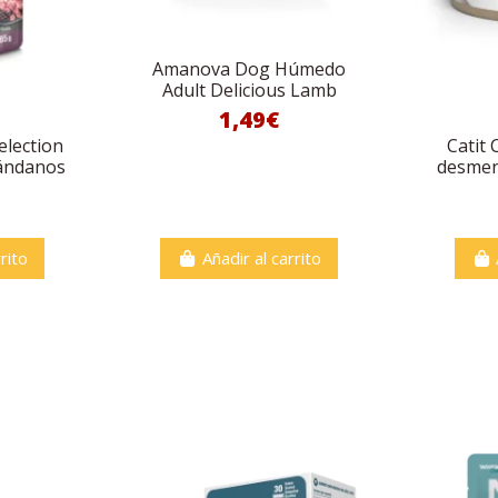
Amanova Dog Húmedo
Adult Delicious Lamb
1,49€
election
Catit 
ándanos
desmen
rito
Añadir al carrito