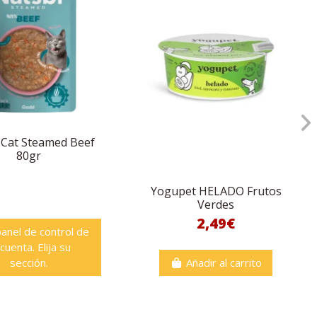
 Cat Steamed Beef
80gr
Yogupet HELADO Frutos
Verdes
2,49€
panel de control de
 cuenta. Elija su
sección.
Añadir al carrito