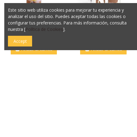
Este sitio web utiliza cookies para mejorar tu experiencia y
analizar el uso del sitio. Puedes aceptar todas las cookies o
Spray Antiparasitos
AloeVet Gel Cicatrizante
configurar tus preferencias. Para más información, consulta
Effinol Perro y Gato
Para Heridas Natural
nuestra [
Política de Cookies
].
Pharmadiet
20,50€
15,30€
Accept
Añadir al carrito
Añadir al carrito
Arion Leche Maternizada
Weso Caldo Natural De