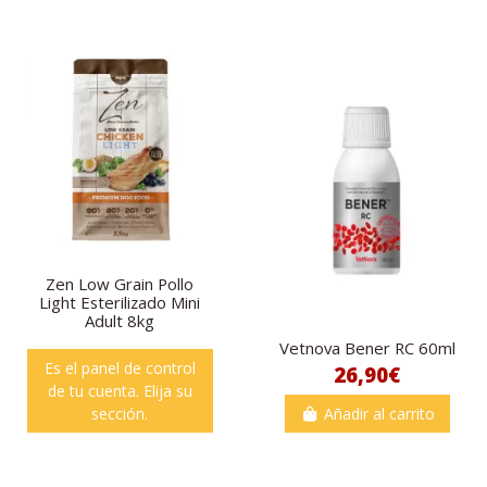
Zen Low Grain Pollo
Light Esterilizado Mini
Adult 8kg
Vetnova Bener RC 60ml
Es el panel de control
26,90€
de tu cuenta. Elija su
sección.
Añadir al carrito