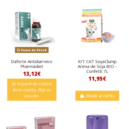
Fuera de Stock
Daforte Antidiarreico
KIT CAT SoyaClump
Pharmadiet
Arena de Soja BIO -
Confetti 7L
13,12€
11,95€
Es el panel de control
de tu cuenta. Elija su
sección.
Añadir al carrito