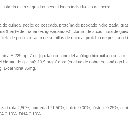
justar la dieta según las necesidades individuales del perro.
lla de quinoa, aceite de pescado, proteína de pescado hidrolizada, gras
dura (fuente de manano-oligosacáridos), cloruro de sodio, fibra de gui
ilete de pollo, extracto de semillas de quinoa, proteína de pescado hi
itamina E 225mg; Zinc (quelato de zinc del análogo hidroxilado de l
del hidrato de glicina]: 10,9 mg; Cobre (quelato de cobre del análogo h
; L-carnitina 35mg.
niza bruta 2,80%; humedad 71,50%; calcio 0,30%; fósforo 0,25%; alm
PA 0,10%; DHA 0,10%.