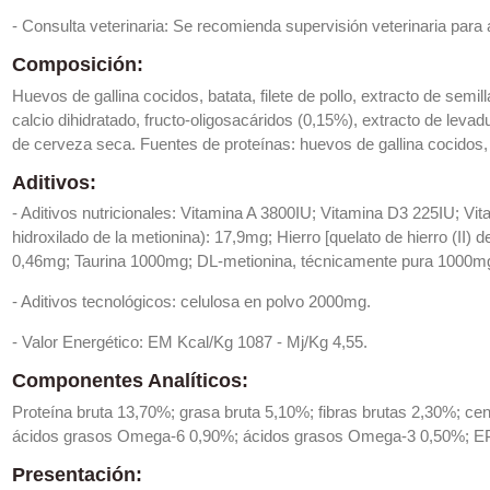
- Consulta veterinaria: Se recomienda supervisión veterinaria para a
Composición:
Huevos de gallina cocidos, batata, filete de pollo, extracto de semi
calcio dihidratado, fructo-oligosacáridos (0,15%), extracto de leva
de cerveza seca. Fuentes de proteínas: huevos de gallina cocidos, f
Aditivos:
- Aditivos nutricionales: Vitamina A 3800IU; Vitamina D3 225IU; V
hidroxilado de la metionina): 17,9mg; Hierro [quelato de hierro (II) 
0,46mg; Taurina 1000mg; DL-metionina, técnicamente pura 1000mg
- Aditivos tecnológicos: celulosa en polvo 2000mg.
- Valor Energético: EM Kcal/Kg 1087 - Mj/Kg 4,55.
Componentes Analíticos:
Proteína bruta 13,70%; grasa bruta 5,10%; fibras brutas 2,30%; ce
ácidos grasos Omega-6 0,90%; ácidos grasos Omega-3 0,50%; E
Presentación: