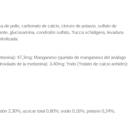
a de pollo, carbonato de calcio, cloruro de potasio, sulfato de
sante, glucosamina, condroitín sulfato, Yucca schidigera, levadura
drolizada.
a metionina): 47,3mg; Manganeso (quelato de manganeso del análogo
idroxilado de la metionina): 3,40mg; Yodo (Yodato de calcio anhidro):
idón 2,30%; azúcar total 0,80%; sodio 0,16%; potasio 0,24%;