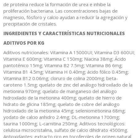
de proteína reduce la formación de urea e inhibe la
proliferación bacteriana. Las concentraciones bajas de
magnesio, fósforo y calcio ayudan a reducir la agregación y
precipitación de cristales.
INGREDIENTES Y CARACTERÍSTICAS NUTRICIONALES
ADITIVOS POR KG
Aditivos nutricionales: Vitamina A 15000UI; Vitamina D3 600UI;
Vitamina E 600mg; Vitamina C 150mg; Niacina 38mg; Ácido
pantoténico 15mg; Vitamina B2 7.5mg; Vitamina B6 6mg;
Vitamina B1 4.5mg; Vitamina H 0.40mg; ácido fólico 0.45mg;
Vitamina B12 0.06mg; cloruro de colina 2000mg; beta-
caroteno 1.5mg; quelato de zinc del análogo hidroxilado de la
metionina 970mg; quelato de manganeso del análogo
hidroxilado de la metionina 400mg; quelato de hierro de
hidrato de glicina 185mg; quelato de cobre del análogo
hidroxilado de la metionina 45mg; seleniometionina 68mg;
yodato de calcio anhidro 2.4mg; DL-metionina 1700mg;
taurina 1000mg; L-carnitina 250mg. Aditivos tecnológicos:
celulosa microcristalina, sulfato de calcio dihidrato 4500mg.
Antioxidantes: extracto rico en tocoferoles de origen natural