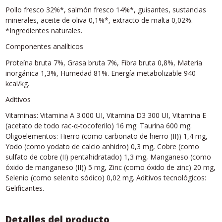
Pollo fresco 32%*, salmón fresco 14%*, guisantes, sustancias
minerales, aceite de oliva 0,1%*, extracto de malta 0,02%.
*Ingredientes naturales.
Componentes analíticos
Proteína bruta 7%, Grasa bruta 7%, Fibra bruta 0,8%, Materia
inorgánica 1,3%, Humedad 81%. Energía metabolizable 940
kcal/kg.
Aditivos
Vitaminas: Vitamina A 3.000 UI, Vitamina D3 300 UI, Vitamina E
(acetato de todo rac-α-tocoferilo) 16 mg. Taurina 600 mg.
Oligoelementos: Hierro (como carbonato de hierro (II)) 1,4 mg,
Yodo (como yodato de calcio anhidro) 0,3 mg, Cobre (como
sulfato de cobre (II) pentahidratado) 1,3 mg, Manganeso (como
óxido de manganeso (II)) 5 mg, Zinc (como óxido de zinc) 20 mg,
Selenio (como selenito sódico) 0,02 mg. Aditivos tecnológicos:
Gelificantes.
Detalles del producto