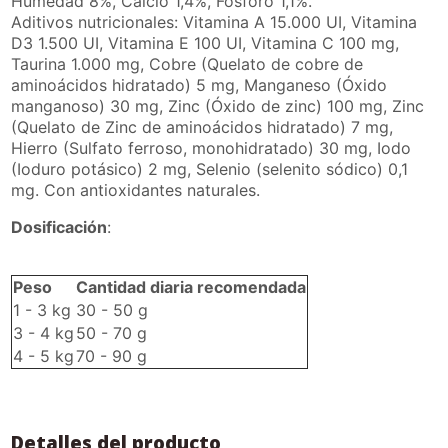
Humedad 8%, Calcio 1,4%, Fósforo 1,1%.
Aditivos nutricionales: Vitamina A 15.000 UI, Vitamina
D3 1.500 UI, Vitamina E 100 UI, Vitamina C 100 mg,
Taurina 1.000 mg, Cobre (Quelato de cobre de
aminoácidos hidratado) 5 mg, Manganeso (Óxido
manganoso) 30 mg, Zinc (Óxido de zinc) 100 mg, Zinc
(Quelato de Zinc de aminoácidos hidratado) 7 mg,
Hierro (Sulfato ferroso, monohidratado) 30 mg, Iodo
(Ioduro potásico) 2 mg, Selenio (selenito sódico) 0,1
mg. Con antioxidantes naturales.
Dosificación
:
Peso
Cantidad diaria recomendada
1 - 3 kg
30 - 50 g
3 - 4 kg
50 - 70 g
4 - 5 kg
70 - 90 g
Detalles del producto