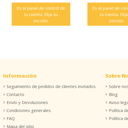
Es el panel de control de
Es el panel de con
tu cuenta. Elija su
tu cuenta. Elij
sección.
sección.
Información
Sobre N
Seguimiento de pedidos de clientes invitados
Sobre no
Contacto
Blog
Envío y Devoluciones
Aviso lega
Condiciones generales
Política d
FAQ
Política 
Mapa del sitio