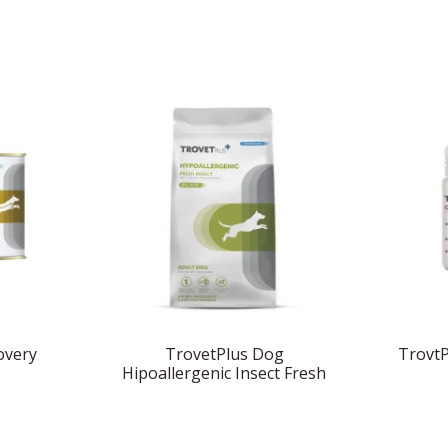
overy
TrovetPlus Dog
TrovtP
Hipoallergenic Insect Fresh