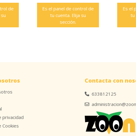
trol de
Es el panel de control de
Es el 
a su
tu cuenta. Elija su
tu
sección.
osotros
Contacta con nos
sotros
633812125
administracion@zoon
l
e privacidad
de Cookies