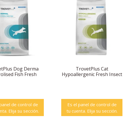
etPlus Dog Derma
TrovetPlus Cat
olised Fish Fresh
Hypoallergenic Fresh Insect
 panel de control de
Es el panel de control de
nta. Elija su sección.
tu cuenta. Elija su sección.