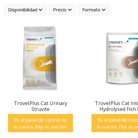
Disponibilidad
Precio
Formato
TrovetPlus Cat Urinary
TrovetPlus Cat Int
Struvite
Hydrolysed Fish
Es el panel de control de
Es el panel de cont
tu cuenta. Elija su sección.
tu cuenta. Elija su s