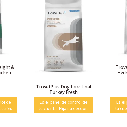
ight &
Trov
hicken
Hydr
TrovetPlus Dog Intestinal
Turkey Fresh
rol de
Es el panel de control de
Es el
ección.
tu cuenta. Elija su sección.
tu cue