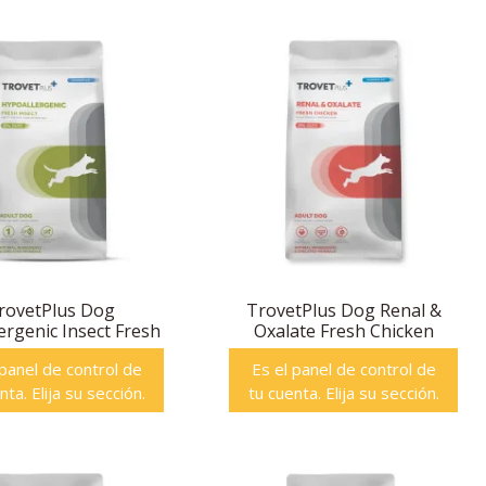
rovetPlus Dog
TrovetPlus Dog Renal &
ergenic Insect Fresh
Oxalate Fresh Chicken
 panel de control de
Es el panel de control de
nta. Elija su sección.
tu cuenta. Elija su sección.