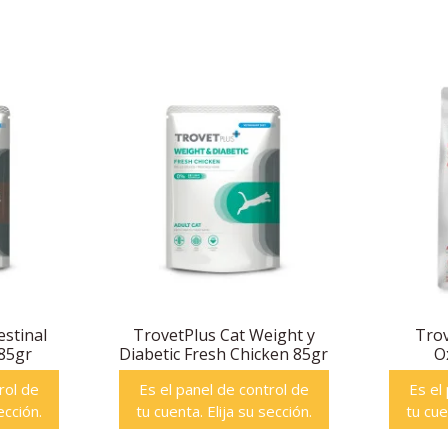
estinal
TrovetPlus Cat Weight y
Trov
 85gr
Diabetic Fresh Chicken 85gr
O
rol de
Es el panel de control de
Es el
ección.
tu cuenta. Elija su sección.
tu cue