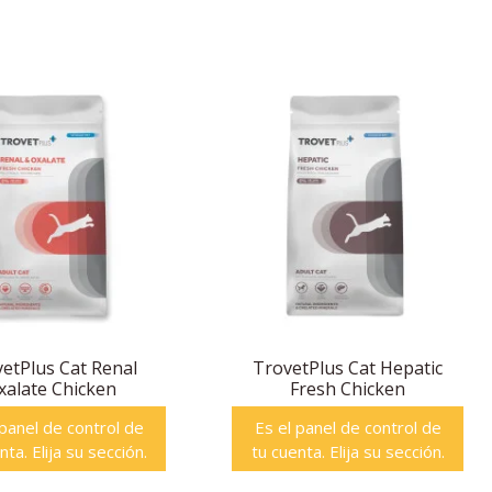
etPlus Cat Renal
TrovetPlus Cat Hepatic
xalate Chicken
Fresh Chicken
 panel de control de
Es el panel de control de
nta. Elija su sección.
tu cuenta. Elija su sección.