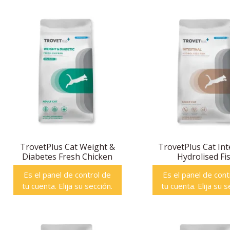
TrovetPlus Cat Weight &
TrovetPlus Cat Int
Diabetes Fresh Chicken
Hydrolised Fi
Es el panel de control de
Es el panel de cont
tu cuenta. Elija su sección.
tu cuenta. Elija su s