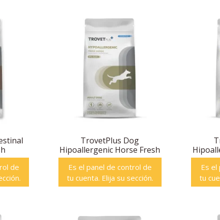
estinal
TrovetPlus Dog
T
sh
Hipoallergenic Horse Fresh
Hipoall
rol de
Es el panel de control de
Es el
ección.
tu cuenta. Elija su sección.
tu cue