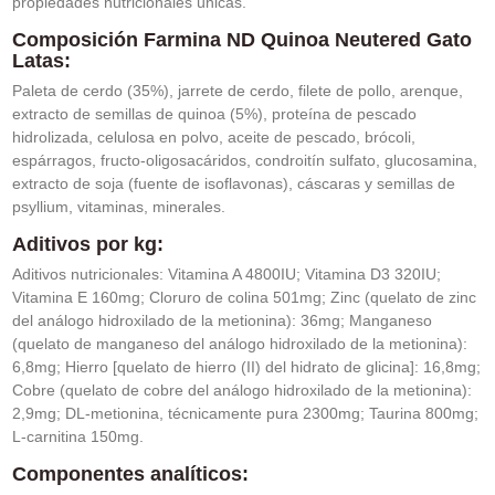
propiedades nutricionales únicas.
Composición Farmina ND Quinoa Neutered Gato
Latas:
Paleta de cerdo (35%), jarrete de cerdo, filete de pollo, arenque,
extracto de semillas de quinoa (5%), proteína de pescado
hidrolizada, celulosa en polvo, aceite de pescado, brócoli,
espárragos, fructo-oligosacáridos, condroitín sulfato, glucosamina,
extracto de soja (fuente de isoflavonas), cáscaras y semillas de
psyllium, vitaminas, minerales.
Aditivos por kg:
Aditivos nutricionales: Vitamina A 4800IU; Vitamina D3 320IU;
Vitamina E 160mg; Cloruro de colina 501mg; Zinc (quelato de zinc
del análogo hidroxilado de la metionina): 36mg; Manganeso
(quelato de manganeso del análogo hidroxilado de la metionina):
6,8mg; Hierro [quelato de hierro (II) del hidrato de glicina]: 16,8mg;
Cobre (quelato de cobre del análogo hidroxilado de la metionina):
2,9mg; DL-metionina, técnicamente pura 2300mg; Taurina 800mg;
L-carnitina 150mg.
Componentes analíticos: