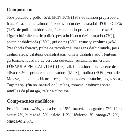
Composición
66% pescado y pollo [SALMON 30% (19% de salmón preparado en
fresco*, aceite de salmón, 4% de salmón deshidratado), POLLO 29%
(15% de pollo deshidratado, 12% de pollo preparado en fresco*,
hígado hidrolizado de pollo), pescado blanco deshidratado (7%)],
patata deshidratada (18%), guisantes (6%), frutas y verduras (4%)
[zanahoria fresca*, pulpa de remolacha, manzana deshidratada, pera
deshidratada, calabaza deshidratada, tomate deshidratado], lentejas,
garbanzos, levadura de cerveza desecada, sustancias minerales,
FÓRMULA PROCATVITAL (1%): alfalfa deshidratada, aceite de
oliva (0,2%), productos de levadura (MOS), inulina (FOS), yuca de
Mojave, pulpa de achicoria seca, arándanos deshidratados, algas secas,
Tagetes sp. (fuente natural de luteína), romero, espinacas secas,
semillas de plantago, raíz de cúrcuma.
Componentes analíticos
Proteína bruta: 40%, grasa bruta: 15%, materia inorgánica: 7%, fibra
bruta: 2%, humedad: 5%, calcio: 1,2%, fósforo: 1%, omega-3: 2%,
omega-6: 2,6%.