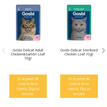
Gosbi Delicat Adult
Gosbi Delicat Sterilized
Chicken&Samón Loaf
Chicken Loaf 70gr
70gr
Es el panel de
Es el panel de
control de tu
control de tu
cuenta. Elija su
cuenta. Elija su
sección.
sección.