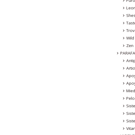
Pur
Leo
Shes
Tast
Trov
Wild
Zen
PARAF
Anti
Arti
Apo
Apo
Mied
Pelo
Sist
Sis
Sist
Vita