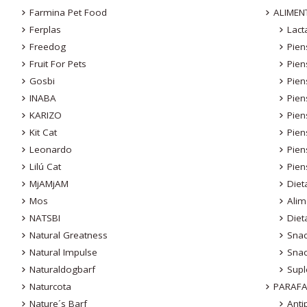
Farmina Pet Food
ALIMEN
Ferplas
Lact
Freedog
Pien
Fruit For Pets
Pien
Gosbi
Pien
INABA
Pien
KARIZO
Pien
Kit Cat
Pien
Leonardo
Pien
Lilú Cat
Pien
MjAMjAM
Diet
Mos
Ali
NATSBI
Diet
Natural Greatness
Sna
Natural Impulse
Sna
Naturaldogbarf
Sup
Naturcota
PARAF
Nature´s Barf
Anti