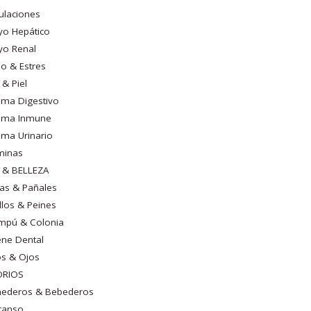
culaciones
yo Hepático
yo Renal
o & Estres
 & Piel
ema Digestivo
tema Inmune
ema Urinario
minas
E & BELLEZA
as & Pañales
llos & Peines
mpú & Colonia
ene Dental
s & Ojos
ORIOS
ederos & Bebederos
canso