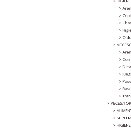
HIGIEN
Are
Cepi
Cha
Higi
Oído
ACCES
Are
Com
Des
Jue
Pas
Ras
Tran
PECES/TO
ALIMEN
SUPLE
HIGIENE