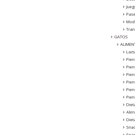
Jue
Pas
Mod
Tran
GATOS
ALIMEN
Lact
Pien
Pien
Pien
Pien
Pien
Pien
Diet
Ali
Diet
Sna
Sna