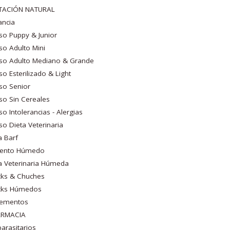
TACIÓN NATURAL
ancia
so Puppy & Junior
so Adulto Mini
so Adulto Mediano & Grande
so Esterilizado & Light
so Senior
so Sin Cereales
so Intolerancias - Alergias
so Dieta Veterinaria
a Barf
mento Húmedo
a Veterinaria Húmeda
cks & Chuches
cks Húmedos
lementos
ARMACIA
parasitarios