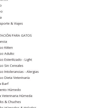
go
eo
a
sporte & Viajes
TACIÓN PARA GATOS
ancia
so Kitten
so Adulto
so Esterilizado - Light
so Sin Cereales
so Intolerancias - Alergias
so Dieta Veterinaria
a Barf
mento Húmedo
a Veterinaria Húmeda
cks & Chuches
cks Húmedos & Helados