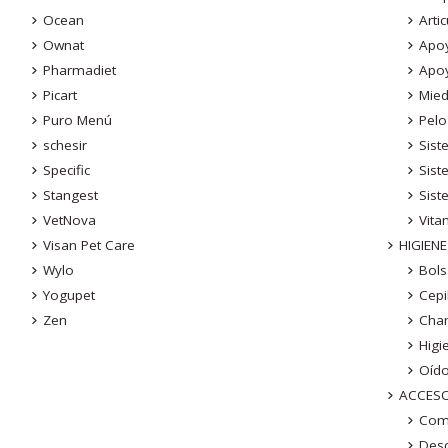
Ocean
Arti
Ownat
Apo
Pharmadiet
Apo
Picart
Mied
Puro Menú
Pelo
schesir
Sist
Specific
Sis
Stangest
Sist
VetNova
Vita
Visan Pet Care
HIGIEN
Wylo
Bols
Yogupet
Cepi
Zen
Cha
Higi
Oído
ACCES
Com
Des