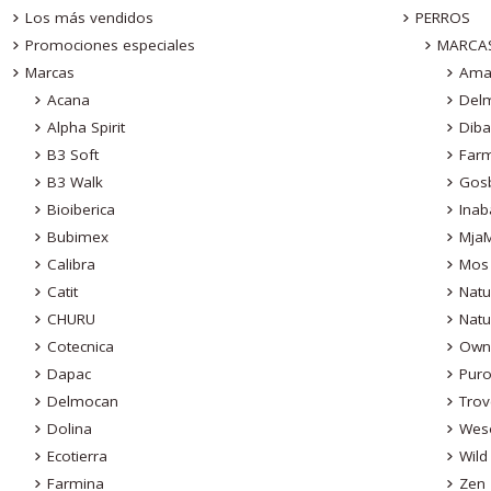
Los más vendidos
PERROS
Promociones especiales
MARCA
Marcas
Ama
Acana
Del
Alpha Spirit
Dib
B3 Soft
Far
B3 Walk
Gos
Bioiberica
Inab
Bubimex
Mja
Calibra
Mos
Catit
Natu
CHURU
Natu
Cotecnica
Own
Dapac
Pur
Delmocan
Trov
Dolina
Wes
Ecotierra
Wild
Farmina
Zen