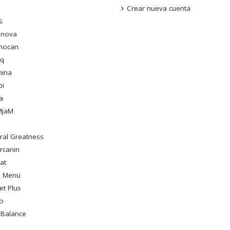
Crear nueva cuenta
S
nova
mocan
aq
mina
bi
a
MjaM
ral Greatness
rcanin
at
o Menu
et Plus
o
 Balance