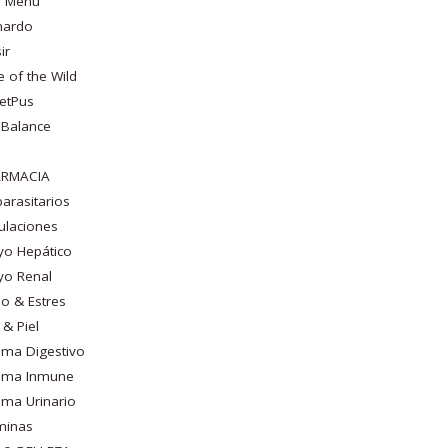
o Menu
nardo
ir
e of the Wild
etPus
 Balance
ARMACIA
parasitarios
culaciones
yo Hepático
yo Renal
o & Estres
 & Piel
ema Digestivo
tema Inmune
ema Urinario
minas