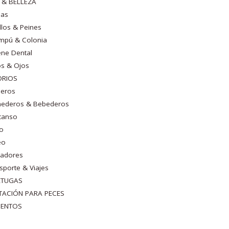
E & BELLEZA
nas
llos & Peines
mpú & Colonia
ene Dental
s & Ojos
ORIOS
neros
ederos & Bebederos
canso
go
eo
cadores
sporte & Viajes
RTUGAS
TACIÓN PARA PECES
MENTOS