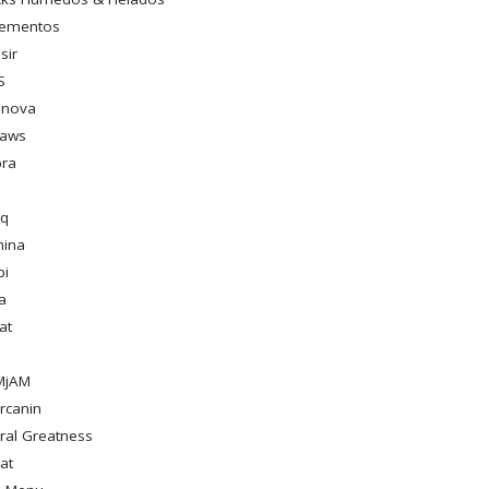
lementos
sir
S
nova
laws
bra
aq
mina
bi
a
at
MjAM
rcanin
ral Greatness
at