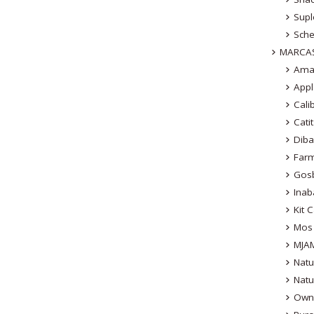
Sup
Sche
MARCA
Ama
App
Cali
Catit
Dib
Far
Gos
Inab
Kit C
Mos
MJA
Natu
Natu
Own